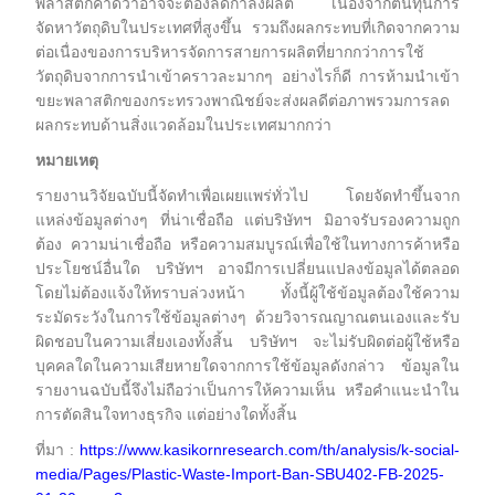
พลาสติกคาดว่าอาจจะต้องลดกำลังผลิต เนื่องจากต้นทุนการ
จัดหาวัตถุดิบในประเทศที่สูงขึ้น รวมถึงผลกระทบที่เกิดจากความ
ต่อเนื่องของการบริหารจัดการสายการผลิตที่ยากกว่าการใช้
วัตถุดิบจากการนำเข้าคราวละมากๆ อย่างไรก็ดี การห้ามนำเข้า
ขยะพลาสติกของกระทรวงพาณิชย์จะส่งผลดีต่อภาพรวมการลด
ผลกระทบด้านสิ่งแวดล้อมในประเทศมากกว่า
หมายเหตุ
รายงานวิจัยฉบับนี้จัดทำเพื่อเผยแพร่ทั่วไป โดยจัดทำขึ้นจาก
แหล่งข้อมูลต่างๆ ที่น่าเชื่อถือ แต่บริษัทฯ มิอาจรับรองความถูก
ต้อง ความน่าเชื่อถือ หรือความสมบูรณ์เพื่อใช้ในทางการค้าหรือ
ประโยชน์อื่นใด บริษัทฯ อาจมีการเปลี่ยนแปลงข้อมูลได้ตลอด
โดยไม่ต้องแจ้งให้ทราบล่วงหน้า ทั้งนี้ผู้ใช้ข้อมูลต้องใช้ความ
ระมัดระวังในการใช้ข้อมูลต่างๆ ด้วยวิจารณญาณตนเองและรับ
ผิดชอบในความเสี่ยงเองทั้งสิ้น บริษัทฯ จะไม่รับผิดต่อผู้ใช้หรือ
บุคคลใดในความเสียหายใดจากการใช้ข้อมูลดังกล่าว ข้อมูลใน
รายงานฉบับนี้จึงไม่ถือว่าเป็นการให้ความเห็น หรือคำแนะนำใน
การตัดสินใจทางธุรกิจ แต่อย่างใดทั้งสิ้น
ที่มา :
https://www.kasikornresearch.com/th/analysis/k-social-
media/Pages/Plastic-Waste-Import-Ban-SBU402-FB-2025-