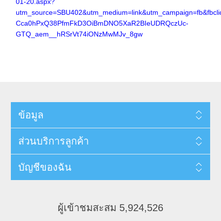
01-20.aspx?
utm_source=SBU402&utm_medium=link&utm_campaign=fb&fb
Cca0hPxQ38PfmFkD3OiBmDNO5XaR2BIeUDRQczUc-
GTQ_aem__hRSrVt74iONzMwMJv_8gw
ข้อมูล
ส่วนบริการลูกค้า
บัญชีของฉัน
ผู้เข้าชมสะสม 5,924,526