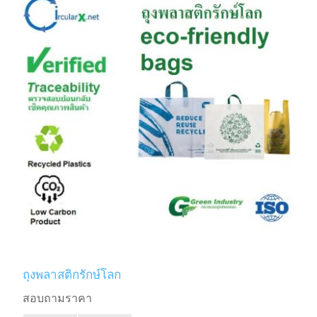
ถุงพลาสติกรักษ์โลก
สอบถามราคา