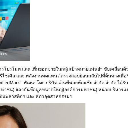
ารโปรโมท และ เพิ่มยอดขายในกลุ่มเป้าหมายแม่นยำ ขับเคลื่อนด้วย
 รีไซเคิล และ พลังงานทดแทน / ตรวจสอบย้อนกลับไปที๋ต้นทางเพื่
fiedMark" พัฒนาโดย บริษัท เอ็นพีพอยท์เอเชีย จำกัด จำกัด ได้
มหาชน) สถาบันข้อมูลขนาดใหญ่(องค์การมหาชน) หน่วยบริหารแ
าบันพลาสติกฯ และ สภาอุตสาหกรรมฯ