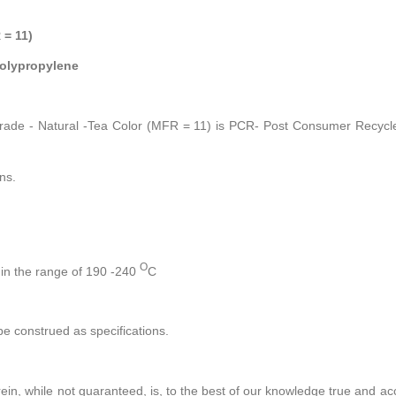
 = 11)
olypropylene
rade - Natural -Tea Color (MFR = 11) is PCR- Post Consumer Recycl
ns.
O
in the range of 190 -240
C
be construed as specifications.
ein, while not guaranteed, is, to the best of our knowledge true and a