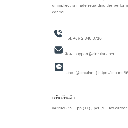
or implied, is made regarding the perform
control.
Tel.
+66 2 348 8710
อีเมล
support@circularx.net
Line: @circularx (
https://line.me/t
แท็กสินค้า
verified
(45)
,
pp
(11)
,
pcr
(9)
,
lowcarbon