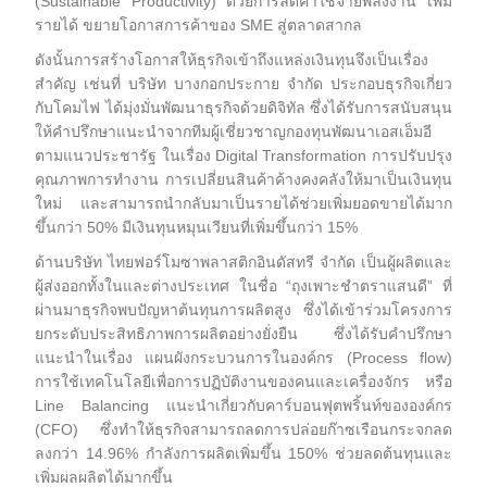
(Sustainable Productivity) ด้วยการลดค่าใช้จ่ายพลังงาน เพิ่ม
รายได้ ขยายโอกาสการค้าของ SME สู่ตลาดสากล
ดังนั้นการสร้างโอกาสให้ธุรกิจเข้าถึงแหล่งเงินทุนจึงเป็นเรื่อง
สำคัญ เช่นที่ บริษัท บางกอกประกาย จำกัด ประกอบธุรกิจเกี่ยว
กับโคมไฟ ได้มุ่งมั่นพัฒนาธุรกิจด้วยดิจิทัล ซึ่งได้รับการสนับสนุน
ให้คำปรึกษาแนะนำจากทีมผู้เชี่ยวชาญกองทุนพัฒนาเอสเอ็มอี
ตามแนวประชารัฐ ในเรื่อง Digital Transformation การปรับปรุง
คุณภาพการทำงาน การเปลี่ยนสินค้าค้างคงคลังให้มาเป็นเงินทุน
ใหม่ และสามารถนำกลับมาเป็นรายได้ช่วยเพิ่มยอดขายได้มาก
ขึ้นกว่า 50% มีเงินทุนหมุนเวียนที่เพิ่มขึ้นกว่า 15%
ด้านบริษัท ไทยฟอร์โมซาพลาสติกอินดัสทรี จำกัด เป็นผู้ผลิตและ
ผู้ส่งออกทั้งในและต่างประเทศ ในชื่อ “ถุงเพาะชำตราแสนดี” ที่
ผ่านมาธุรกิจพบปัญหาต้นทุนการผลิตสูง ซึ่งได้เข้าร่วมโครงการ
ยกระดับประสิทธิภาพการผลิตอย่างยั่งยืน ซึ่งได้รับคำปรึกษา
แนะนำในเรื่อง แผนผังกระบวนการในองค์กร (Process flow)
การใช้เทคโนโลยีเพื่อการปฏิบัติงานของคนและเครื่องจักร หรือ
Line Balancing แนะนำเกี่ยวกับคาร์บอนฟุตพริ้นท์ขององค์กร
(CFO) ซึ่งทำให้ธุรกิจสามารถลดการปล่อยก๊าซเรือนกระจกลด
ลงกว่า 14.96% กำลังการผลิตเพิ่มขึ้น 150% ช่วยลดต้นทุนและ
เพิ่มผลผลิตได้มากขึ้น