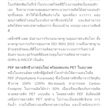
ในบริษัทเพียงไม่กี่เจ้าในประเทศไทยที่มีโรงงานผลิตเป็นของตัว
เอง จึงสามารถควบคุมคุณภาพกระบวนการผลิตได้อย่างแม่นยำ
ทุกขั้นตอน ทำให้ได้เนื้อฟิมล์บางใส นุ่มเหนียว แวววาว มอบ
คุณภาพที่สม่ำเสมอในระดับราคาที่เเข่งขันได้ และยังสามารถ
ผลิตได้หลายสเปกตามต้องการ ทั้งแบบม้วน แบบถุง และงานพิมพ์
สี
เฟล็กซ์ซี่-แพค ยังผ่านการรับรองมาตรฐานคุณภาพระดับโลก ทั้ง
มาตรฐานการบริหารคุณภาพ ISO 9001:2015 รวมถึงมาตรฐาน
ด้านสุขลักษณะที่ดีในการผลิตอาหารและระบบการวิเคราะห์
อันตรายและจุดวิกฤตที่ต้องควบคุมในการผลิตอาหารอย่าง
GHPs & HACCP เป็นต้น
PEF พลาสติกชีวภาพรุ่นใหม่ พร้อมทดแทน PET ในอนาคต
หนึ่งในเทรนด์พลาสติกที่ผู้ผลิตทั่วโลกกำลังให้ความสนใจคือ
PEF (Polyethylene Furanoate) ซึ่งเป็นพลาสติกที่มาจากวัตถุดิบ
ชีวภาพ 100% (100% Bio-based) สามารถลด Carbon
Footprint ในการผลิตได้กว่า 50% เมื่อเปรียบเทียบกับการผลิต
ขวดพลาสติก PET แบบเดิม ๆ โดยพลาสติก PEF ยังมีสมบัติ
เหนือกว่าพลาสติก PET ทุกด้าน ไม่ว่าจะเป็นสมบัติเชิงกล การ
กันน้ำ รวมไปถึงความเสถียรทางความร้อน และน้ำหนักเบากว่า