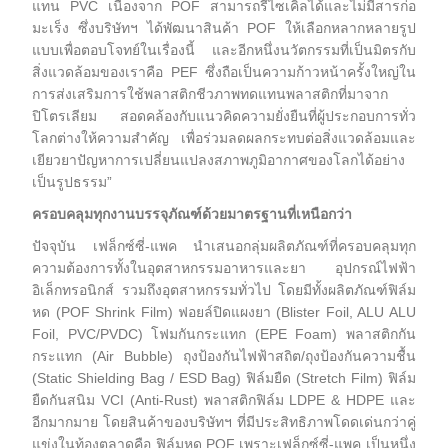
แทน PVC เนื่องจาก POF สามารถรีไซเคิลได้และไม่มีสารก่อ
มะเร็ง ซึ่งบริษัทฯ ได้พัฒนาสินค้า POF ให้เลือกหลากหลายรูป
แบบเพื่อตอบโจทย์ในเรื่องนี้ และอีกหนึ่งนวัตกรรมที่เป็นมิตรกับ
สิ่งแวดล้อมของเราคือ PEF ซึ่งถือเป็นความก้าวหน้าครั้งใหญ่ใน
การส่งเสริมการใช้พลาสติกชีวภาพทดแทนพลาสติกที่มาจาก
ปิโตรเลียม สอดคล้องกับแนวคิดความยั่งยืนที่ผู้ประกอบการทั่ว
โลกต่างให้ความสำคัญ เพื่อร่วมลดผลกระทบต่อสิ่งแวดล้อมและ
เยียวยาปัญหาการเปลี่ยนแปลงสภาพภูมิอากาศของโลกได้อย่าง
เป็นรูปธรรม”
ครอบคลุมทุกงานบรรจุภัณฑ์ด้วยมาตรฐานที่เหนือกว่า
ปัจจุบัน เฟล็กซ์ซี่-แพค นำเสนอกลุ่มผลิตภัณฑ์ที่ครอบคลุมทุก
ความต้องการทั้งในอุตสาหกรรมอาหารและยา อุปกรณ์ไฟฟ้า
อิเล็กทรอนิกส์ รวมถึงอุตสาหกรรมทั่วไป โดยมีทั้งผลิตภัณฑ์ฟิล์ม
หด (POF Shrink Film) ฟอยล์ปิดแผงยา (Blister Foil, ALU ALU
Foil, PVC/PVDC) โฟมกันกระแทก (EPE Foam) พลาสติกกัน
กระแทก (Air Bubble) ถุงป้องกันไฟฟ้าสถิต/ถุงป้องกันความชื้น
(Static Shielding Bag / ESD Bag) ฟิล์มยืด (Stretch Film) ฟิล์ม
ยืดกันสนิม VCI (Anti-Rust) พลาสติกฟิล์ม LDPE & HDPE และ
อีกมากมาย โดยสินค้าของบริษัทฯ ที่มีประสิทธิภาพโดดเด่นกว่าคู่
แข่งในท้องตลาดคือ ฟิล์มหด POF เพราะเฟล็กซ์ซี่-แพค เป็นหนึ่ง