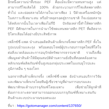
อีกหนึ่งความน่าทึ่งของ PEF คือแม้จะมีความทนทานสูง แต่
สามารถรีไซเคิลได้ 100% ด้วยกระบวนการรีไซเคิลพลาสติก
ทั่วไป และย่อยสลายได้ภายในเวลาเพียง 1 ปีด้วยเครื่องหมักปุ๋ย
ในสภาวะที่เหมาะสม หรือถ้าหลุดรอดสู่ธรรมชาติ ก็จะย่อยสลาย
ได้หลังจากนั้นในเวลาเพียงไม่กี่ปี ปัจจัยเหล่านี้ทำให้พลาสติก
PEF มีศักยภาพในการนำมาใช้ทดแทนพลาสติก PET ที่ผลิตจาก
ปิโตรเลียมได้อย่างมีประสิทธิภาพ
เฟล็กซ์ซี่-แพค นำเสนอผลิตสินค้าแพ็กเกจจิ้งพลาสติก PEF ทั้งใน
รูปแบบม้วนและถุง พร้อมตอบโจทย์ผู้ประกอบการยุคใหม่ที่ใส่ใจ
ต่อสิ่งแวดล้อมและการอนุรักษ์ทรัพยากรธรรมชาติ รวมถึงเพื่อ
เพิ่มมูลค่าสินค้าให้มีคุณสมบัติด้านความยั่งยืนที่สอดคล้องตาม
หลักเกณฑ์ผลิตภัณฑ์ขั้นสูงของกลุ่มประเทศในแถบยุโรปและ
ภูมิภาคอื่น ๆ ของโลก
นอกจากสินค้าแพ็กเกจจิ้ง เฟล็กซ์ซี่-แพค ยังนำเสนอบริการวิจัย
และพัฒนาแพ็กเกจโดยทีมผู้เชี่ยวชาญที่ผ่านการอบรมและ
พัฒนาทักษะด้านบรรจุภัณฑ์โดยเฉพาะ เพื่อช่วยให้ลูกค้าที่
ต้องการเจาะตลาดสามารถออกแบบบรรจุภัณฑ์ที่เหมาะสมกับ
สินค้าและงบประมาณของตนเอง
ที่มา :
https://gotomanager.com/content/137650/