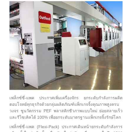
เฟล็กซ์ซี่-แพค ประกาศเพิ่มเครื่องจักร ยกระดับกำลังการผลิต
ตอบโจทย์ทุกธุรกิจด้วยกลุ่มผลิตภัณฑ์แพ็กเกจจิ้งคุณภาพสูงครบ
วงจร ชูนวัตกรรม PEF พลาสติกชีวภาพแบบใหม่ ย่อยสลายเร็ว
และรีไซเคิลได้ 100% เพื่อยกระดับมาตรฐานแพ็กเกจจิ้งรักษ์โลก
เฟล็กซ์ซี่-แพค (Flexi-Pack) ประกาศเดินหน้ายกระดับกำลังการ