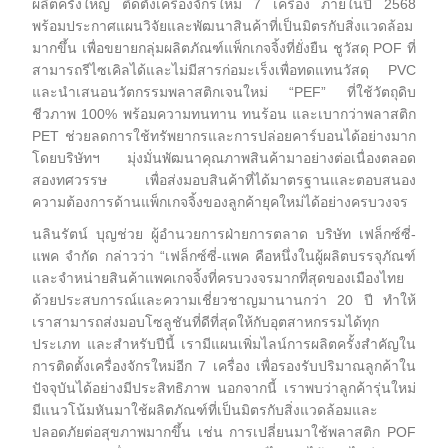
ผลิตครั้งใหญ่ ติดตั้งเครื่องจักรใหม่ 7 เครื่อง ภายในปี 2568
พร้อมประกาศแผนวิจัยและพัฒนาสินค้าที่เป็นมิตรกับสิ่งแวดล้อม
มากขึ้น เพื่อขยายกลุ่มผลิตภัณฑ์แพ็กเกจจิ้งที่ยั่งยืน ชูวัสดุ POF ที่
สามารถรีไซเคิลได้และไม่มีสารก่อมะเร็งเพื่อทดแทนวัสดุ PVC
และนำเสนอนวัตกรรมพลาสติกเจนใหม่ “PEF” ที่ใช้วัตถุดิบ
ชีวภาพ 100% พร้อมความทนทาน ทนร้อน และเบากว่าพลาสติก
PET ช่วยลดการใช้ทรัพยากรและการปล่อยคาร์บอนได้อย่างมาก
โดยบริษัทฯ มุ่งมั่นพัฒนาคุณภาพสินค้ามาอย่างต่อเนื่องตลอด
สองทศวรรษ เพื่อส่งมอบสินค้าที่ได้มาตรฐานและตอบสนอง
ความต้องการด้านแพ็กเกจจิ้งของลูกค้ายุคใหม่ได้อย่างครบวงจร
นลินรัตน์ บุญช่วย ผู้อำนวยการฝ่ายการตลาด บริษัท เฟล็กซ์ซี่-
แพค จำกัด กล่าวว่า “เฟล็กซ์ซี่-แพค คือหนึ่งในผู้ผลิตบรรจุภัณฑ์
และจำหน่ายสินค้าแพคเกจจิ้งที่ครบวงจรมากที่สุดของเมืองไทย
ด้วยประสบการณ์และความเชี่ยวชาญมานานกว่า 20 ปี ทำให้
เราสามารถส่งมอบโซลูชันที่ดีที่สุดให้กับอุตสาหกรรมได้ทุก
ประเภท และสำหรับปีนี้ เรามีแผนเพิ่มไลน์การผลิตครั้งสำคัญใน
การติดตั้งเครื่องจักรใหม่อีก 7 เครื่อง เพื่อรองรับปริมาณลูกค้าใน
ปัจจุบันได้อย่างมีประสิทธิภาพ นอกจากนี้ เราพบว่าลูกค้ารุ่นใหม่
มีแนวโน้มหันมาใช้ผลิตภัณฑ์ที่เป็นมิตรกับสิ่งแวดล้อมและ
ปลอดภัยต่อสุขภาพมากขึ้น เช่น การเปลี่ยนมาใช้พลาสติก POF