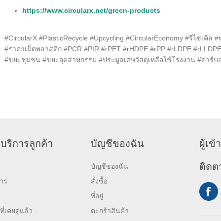
https://www.circularx.net/green-products
#CircularX
#PlasticRecycle
#Upcycling
#CircularEconomy
#รีไซเคิล
#
#ราคาเม็ดพลาสติก
#PCR
#PIR
#rPET
#rHDPE
#rPP
#rLDPE
#rLLDP
#ขยะชุมชน
#ขยะอุตสาหกรรม
#ประมูลเศษวัสดุเหลือใช้โรงงาน
#คาร์บ
บริการลูกค้า
บัญชีของฉัน
ผู้เ
ติดต
บัญชีของฉัน
สาร
สั่งซื้อ
ที่อยู่
ที่เคยดูแล้ว
ตะกร้าสินค้า