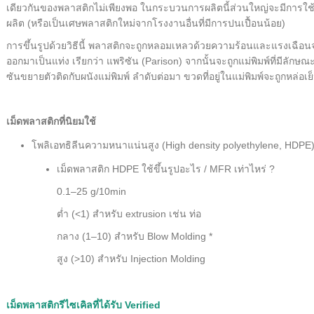
เดียวกันของพลาสติกไม่เพียงพอ ในกระบวนการผลิตนี้ส่วนใหญ่จะมีการใช
ผลิต (หรือเป็นเศษพลาสติกใหม่จากโรงงานอื่นที่มีการปนเปื้อนน้อย)
การขึ้นรูปด้วยวิธีนี้ พลาสติกจะถูกหลอมเหลวด้วยความร้อนและแรงเฉือนจา
ออกมาเป็นแท่ง เรียกว่า แพริซัน (Parison) จากนั้นจะถูกแม่พิมพ์ที่มีลัก
ซันขยายตัวติดกับผนังแม่พิมพ์ ลำดับต่อมา ขวดที่อยู่ในแม่พิมพ์จะถูกหล
เม็ดพลาสติกที่นิยมใช้
โพลิเอทธิลีนความหนาแน่นสูง (High density polyethylene, HDPE
เม็ดพลาสติก HDPE ใช้ขึ้นรูปอะไร / MFR เท่าไหร่ ?
0.1–25 g/10min
ต่ำ (<1) สำหรับ extrusion เช่น ท่อ
กลาง (1–10) สำหรับ Blow Molding *
สูง (>10) สำหรับ Injection Molding
เม็ดพลาสติกรีไซเคิลที่ได้รับ Verified